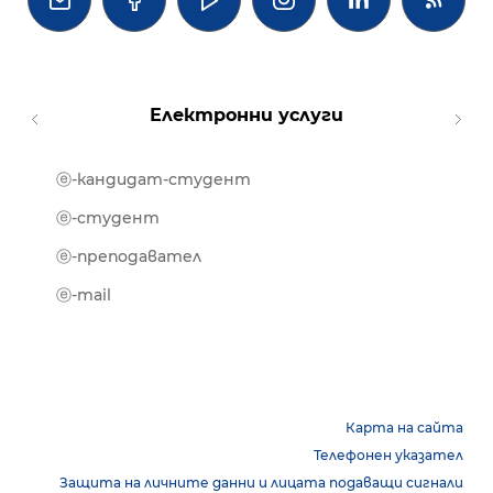




Електронни услуги
ⓔ-кандидат-студент
MOOD
ⓔ-биб
ⓔ-студент
ⓔ-кни
ⓔ-преподавател
ⓔ-trai
ⓔ-mail
Карта на сайта
Телефонен указател
Защита на личните данни и лицата подаващи сигнали